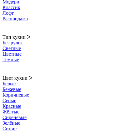
Модерн
Классик
Лофт
Распродажа
Тип кухни
ᐳ
Без ручек
Светлые
Цветные
Темные
Цвет кухни
ᐳ
Белые
Бежевые
Коричневые
Серые
Красные
Жёлтые
Сиреневые
Зелёные
Синие