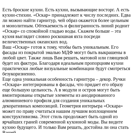
Есть броские кухни. Есть кухни, вызывающие восторг. А есть
кухни-стихии. «Оскар» принадлежит к числу последних. Едва
ли можно найти гарнитур, чей образ окажется более цельным
и монолитным. Обтекаемость и филигранность линий роднит
«Оскар» со спокойной гладью воды. Скажем больше – эта
кухня выглядит словно роскошная яхта посреди
величественных океанских вод.
Ваш «Оскар» готов к тому, чтобы быть уникальным. Его
фасады из покрытой эмалью МДФ могут быть выкрашены в
любой цвет. Также лишь Вам решать, матовой или глянцевой
будет их фактура. Благодаря идеальным пропорциям кухни
практически любые визуальные комбинации будут смотреться
безукоризненно.
Еще одна уникальная особенность гарнитура – декор. Ручки
«Оскара» интегрированы в фасады, что придает его образу
еще большую цельность. А в модули и остров могут быть
вмонтированы открытые элементы из анодированного
алюминиевого профиля для создания уникальных
декоративных композиций. Геометрия интерьера «Оскара»
может по праву считаться нашим лучшим воплощением
конструктивизма. Этот стиль продолжает быть одной из
ярчайших граней современной кухонной моды. Вы видите
кухню будущего. И только Вам решать, достойна ли она стать
Вашей.